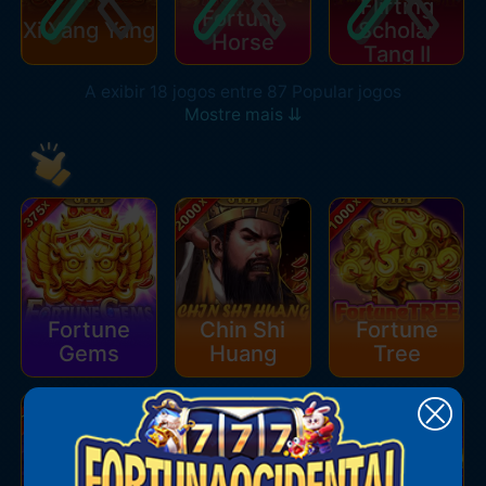
Flirting
Fortune
Xi Yang Yang
Scholar
Horse
Tang II
A exibir 18 jogos entre 87 Popular jogos
Mostre mais ⇊
Fortune
Chin Shi
Fortune
Gems
Huang
Tree