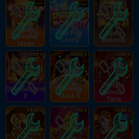
Open
Pop Pop
Open
Sesame
Candy
Sesame
Mega
Flirting
OpenSesame
Winning
Scholar
II
Mask II
Tang