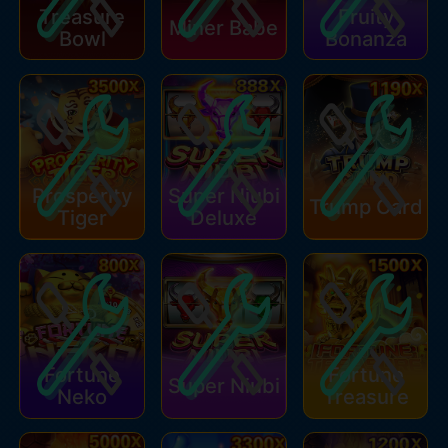
Treasure
Fruity
Miner Babe
Bowl
Bonanza
Prosperity
Super Niubi
Trump Card
Tiger
Deluxe
Fortune
Fortune
Super Niubi
Neko
Treasure