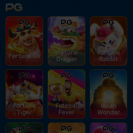
Fortune
Fortune
Fortune Ox
Dragon
Rabbit
Fortune
Futebol
Incan
Tiger
Fever
Wonder